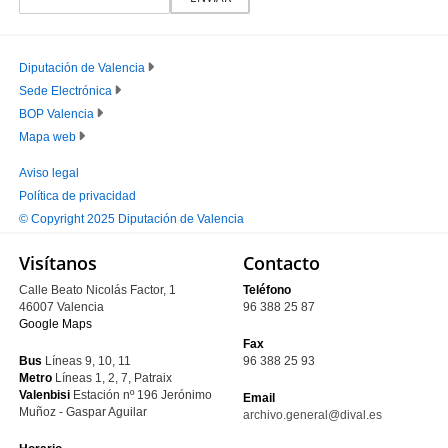
Diputación de Valencia
Sede Electrónica
PIE
BOP Valencia
PRINCIPAL
Mapa web
Aviso legal
Política de privacidad
PIE
© Copyright 2025 Diputación de Valencia
SECUNDARIO
Visítanos
Contacto
Calle Beato Nicolás Factor, 1
Teléfono
46007 Valencia
96 388 25 87
Google Maps
Fax
Bus
Líneas 9, 10, 11
96 388 25 93
Metro
Líneas 1, 2, 7, Patraix
Valenbisi
Estación nº 196
Jerónimo
Email
Muñoz - Gaspar Aguilar
archivo.general@dival.es