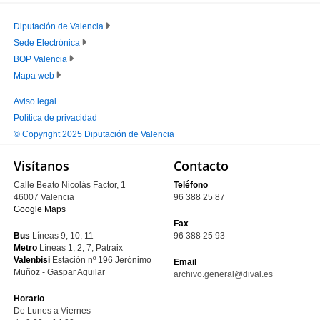
Diputación de Valencia
Sede Electrónica
PIE
BOP Valencia
PRINCIPAL
Mapa web
Aviso legal
Política de privacidad
PIE
© Copyright 2025 Diputación de Valencia
SECUNDARIO
Visítanos
Contacto
Calle Beato Nicolás Factor, 1
Teléfono
46007 Valencia
96 388 25 87
Google Maps
Fax
Bus
Líneas 9, 10, 11
96 388 25 93
Metro
Líneas 1, 2, 7, Patraix
Valenbisi
Estación nº 196
Jerónimo
Email
Muñoz - Gaspar Aguilar
archivo.general@dival.es
Horario
De Lunes a Viernes