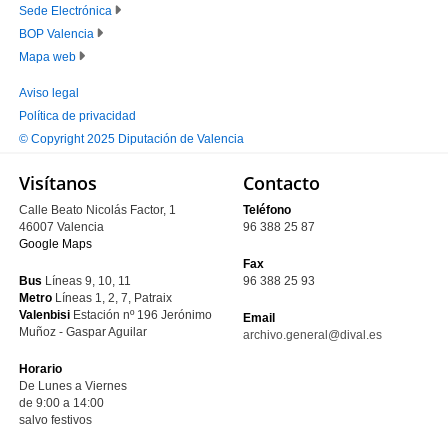
Sede Electrónica
PIE
BOP Valencia
PRINCIPAL
Mapa web
Aviso legal
Política de privacidad
PIE
© Copyright 2025 Diputación de Valencia
SECUNDARIO
Visítanos
Contacto
Calle Beato Nicolás Factor, 1
Teléfono
46007 Valencia
96 388 25 87
Google Maps
Fax
Bus
Líneas 9, 10, 11
96 388 25 93
Metro
Líneas 1, 2, 7, Patraix
Valenbisi
Estación nº 196
Jerónimo
Email
Muñoz - Gaspar Aguilar
archivo.general@dival.es
Horario
De Lunes a Viernes
de 9:00 a 14:00
salvo festivos