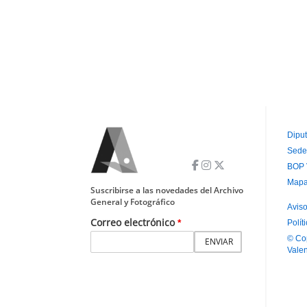
Diput
Sede
P
BOP 
P
Mapa
Suscribirse a las novedades del Archivo
General y Fotográfico
Aviso
Correo electrónico
Polít
P
© Co
S
Vale