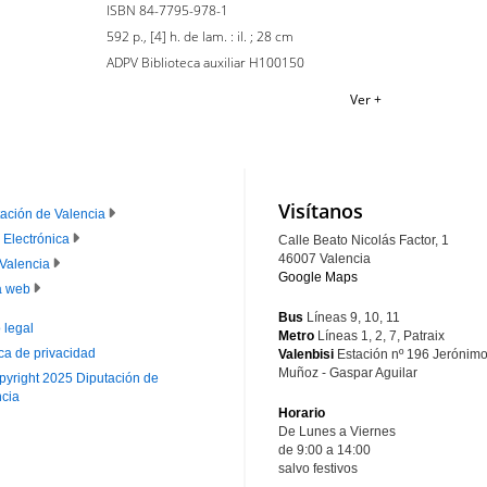
ISBN 84-7795-978-1
592 p., [4] h. de lam. : il. ; 28 cm
ADPV Biblioteca auxiliar H100150
Ver +
Visítanos
ación de Valencia
 Electrónica
Calle Beato Nicolás Factor, 1
IE
46007 Valencia
Valencia
Google Maps
RINCIPAL
 web
Bus
Líneas 9, 10, 11
 legal
Metro
Líneas 1, 2, 7, Patraix
ica de privacidad
Valenbisi
Estación nº 196
Jerónim
IE
Muñoz - Gaspar Aguilar
pyright 2025 Diputación de
ECUNDARIO
ncia
Horario
De Lunes a Viernes
de 9:00 a 14:00
salvo festivos