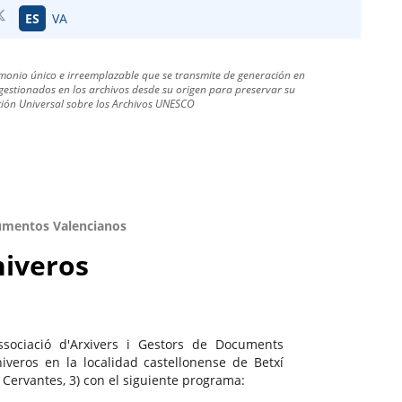
ES
VA
monio único e irreemplazable que se transmite de generación en
estionados en los archivos desde su origen para preservar su
ración Universal sobre los Archivos UNESCO
cumentos Valencianos
hiveros
sociació d'Arxivers i Gestors de Documents
iveros en la localidad castellonense de Betxí
e Cervantes, 3) con el siguiente programa: