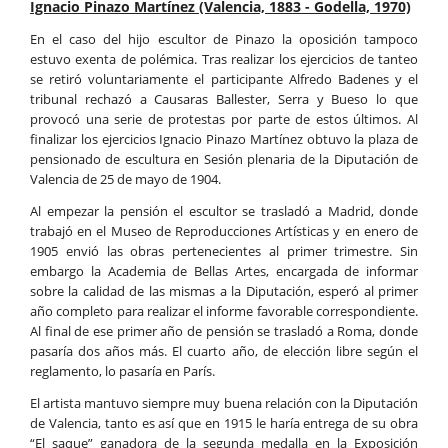
Ignacio Pinazo Martínez (Valencia, 1883 - Godella, 1970)
En el caso del hijo escultor de Pinazo la oposición tampoco
estuvo exenta de polémica. Tras realizar los ejercicios de tanteo
se retiró voluntariamente el participante Alfredo Badenes y el
tribunal rechazó a Causaras Ballester, Serra y Bueso lo que
provocó una serie de protestas por parte de estos últimos. Al
finalizar los ejercicios Ignacio Pinazo Martínez obtuvo la plaza de
pensionado de escultura en Sesión plenaria de la Diputación de
Valencia de 25 de mayo de 1904.
Al empezar la pensión el escultor se trasladó a Madrid, donde
trabajó en el Museo de Reproducciones Artísticas y en enero de
1905 envió las obras pertenecientes al primer trimestre. Sin
embargo la Academia de Bellas Artes, encargada de informar
sobre la calidad de las mismas a la Diputación, esperó al primer
año completo para realizar el informe favorable correspondiente.
Al final de ese primer año de pensión se trasladó a Roma, donde
pasaría dos años más. El cuarto año, de elección libre según el
reglamento, lo pasaría en París.
El artista mantuvo siempre muy buena relación con la Diputación
de Valencia, tanto es así que en 1915 le haría entrega de su obra
“El saque” ganadora de la segunda medalla en la Exposición