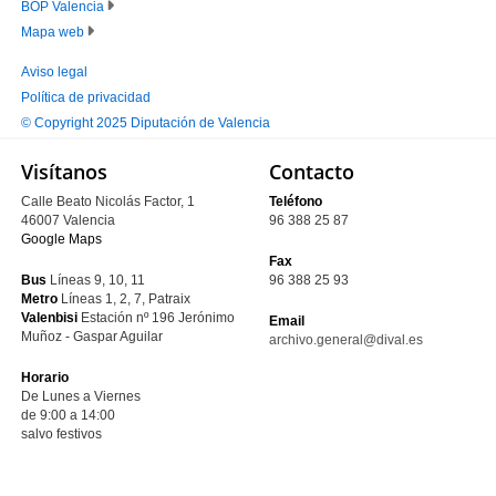
BOP Valencia
PRINCIPAL
Mapa web
Aviso legal
Política de privacidad
PIE
© Copyright 2025 Diputación de Valencia
SECUNDARIO
Visítanos
Contacto
Calle Beato Nicolás Factor, 1
Teléfono
46007 Valencia
96 388 25 87
Google Maps
Fax
Bus
Líneas 9, 10, 11
96 388 25 93
Metro
Líneas 1, 2, 7, Patraix
Valenbisi
Estación nº 196
Jerónimo
Email
Muñoz - Gaspar Aguilar
archivo.general@dival.es
Horario
De Lunes a Viernes
de 9:00 a 14:00
salvo festivos