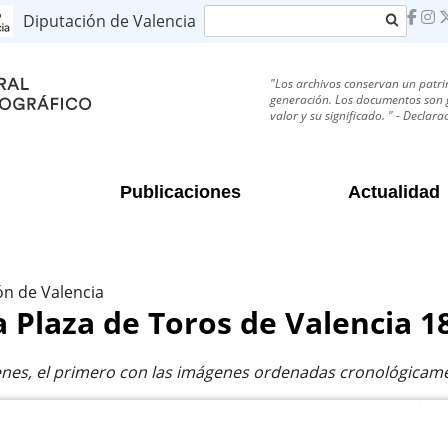
Buscar
Diputación de Valencia
"Los archivos conservan un patri
generación. Los documentos son g
valor y su significado. " - Decla
Publicaciones
Actualidad
ón de Valencia
a Plaza de Toros de Valencia 1
nes, el primero con las imágenes ordenadas cronológicamen