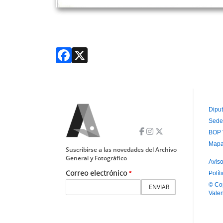
Facebook
X
Diput
Sede
P
BOP 
P
Mapa
Suscribirse a las novedades del Archivo
General y Fotográfico
Aviso
Correo electrónico
Polít
P
© Co
S
Vale