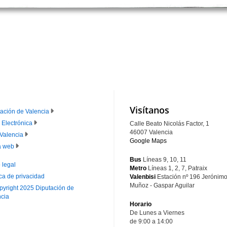
Visítanos
ación de Valencia
 Electrónica
Calle Beato Nicolás Factor, 1
IE
46007 Valencia
Valencia
Google Maps
RINCIPAL
 web
Bus
Líneas 9, 10, 11
 legal
Metro
Líneas 1, 2, 7, Patraix
ica de privacidad
Valenbisi
Estación nº 196
Jerónim
IE
Muñoz - Gaspar Aguilar
pyright 2025 Diputación de
ECUNDARIO
ncia
Horario
De Lunes a Viernes
de 9:00 a 14:00