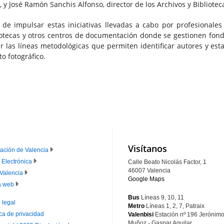
, y José Ramón Sanchis Alfonso, director de los Archivos y Bibliote
 de impulsar estas iniciativas llevadas a cabo por profesionale
otecas y otros centros de documentación donde se gestionen fondo
r las líneas metodológicas que permiten identificar autores y estab
o fotográfico.
Visítanos
ación de Valencia
 Electrónica
Calle Beato Nicolás Factor, 1
IE
46007 Valencia
Valencia
Google Maps
RINCIPAL
 web
Bus
Líneas 9, 10, 11
 legal
Metro
Líneas 1, 2, 7, Patraix
ica de privacidad
Valenbisi
Estación nº 196
Jerónim
IE
Muñoz - Gaspar Aguilar