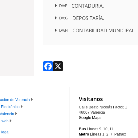
CONTADURIA.
DV:F
DEPOSITARÍA.
DV:G
CONTABILIDAD MUNICIPAL
DV:H
Facebook
X
Visítanos
ación de Valencia
 Electrónica
Calle Beato Nicolás Factor, 1
IE
46007 Valencia
Valencia
Google Maps
RINCIPAL
 web
Bus
Líneas 9, 10, 11
 legal
Metro
Líneas 1, 2, 7, Patraix