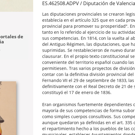
ES.462508.ADPV / Diputación de Valenci
Las diputaciones provinciales se crearon legi
establecía en el artículo 325 que en cada pro
provincial para promover su prosperidad". En 
tanto en lo referido al ejercicio de su activi
mortales de
sus competencias. En 1814, con la vuelta al ab
ia
del Antiguo Régimen, las diputaciones, que ha
o
suprimidas. Se restablecieron de nuevo durante
clausurar. En el propio texto constitucional s
conveniente del territorio español cuando las 
permitiesen. Tras varios proyectos de división
contar con la definitiva división provincial de
Fernando VII el 29 de septiembre de 1833, las
definitivamente con el Real Decreto de 21 de 
constituyó el 17 de enero de 1836.
Eran organismos fuertemente dependientes del
mayoría de sus competencias de forma subordi
como simples cuerpos consultivos. Sus compet
aunque quedaron ya definidas en el art. 335 d
el repartimiento hecho a los pueblos de las c
municipales, establecer Ayuntamientos donde