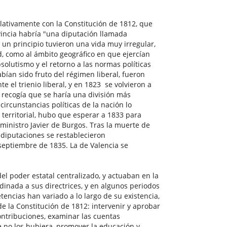
a
slativamente con la Constitución de 1812, que
vincia habría "una diputación llamada
un principio tuvieron una vida muy irregular,
dad, como al ámbito geográfico en que ejercían
solutismo y el retorno a las normas políticas
bían sido fruto del régimen liberal, fueron
 el trienio liberal, y en 1823 se volvieron a
e recogía que se haría una división más
circunstancias políticas de la nación lo
 territorial, hubo que esperar a 1833 para
l ministro Javier de Burgos. Tras la muerte de
 diputaciones se restablecieron
septiembre de 1835. La de Valencia se
 poder estatal centralizado, y actuaban en la
nada a sus directrices, y en algunos periodos
encias han variado a lo largo de su existencia,
e la Constitución de 1812: intervenir y aprobar
ontribuciones, examinar las cuentas
 no los hubiera, promover la educación y