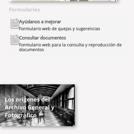
Formularios
Ayúdanos a mejorar
Formulario web de quejas y sugerencias
Consultar documentos
Formulario web para la consulta y reproducción de
documentos
/es/actividad/los-origenes-del-archivo-general-y-fotografico