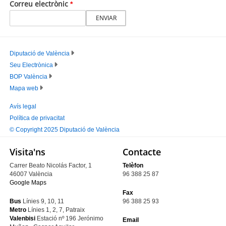
Correu electrònic
Diputació de València
Seu Electrònica
PIE
BOP València
PRINCIPAL
Mapa web
Avís legal
Política de privacitat
PIE
© Copyright 2025 Diputació de València
SECUNDARIO
Visita'ns
Contacte
Carrer Beato Nicolás Factor, 1
Telèfon
46007 València
96 388 25 87
Google Maps
Fax
Bus
Línies 9, 10, 11
96 388 25 93
Metro
Línies 1, 2, 7, Patraix
Valenbisi
Estació nº 196
Jerónimo
Email