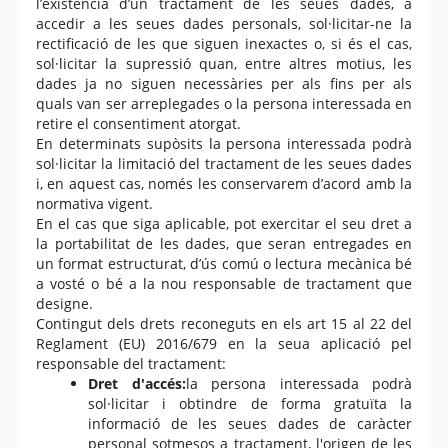
l’existència d’un tractament de les seues dades, a
accedir a les seues dades personals, sol·licitar-ne la
rectificació de les que siguen inexactes o, si és el cas,
sol·licitar la supressió quan, entre altres motius, les
dades ja no siguen necessàries per als fins per als
quals van ser arreplegades o la persona interessada en
retire el consentiment atorgat.
En determinats supòsits la persona interessada podrà
sol·licitar la limitació del tractament de les seues dades
i, en aquest cas, només les conservarem d’acord amb la
normativa vigent.
En el cas que siga aplicable, pot exercitar el seu dret a
la portabilitat de les dades, que seran entregades en
un format estructurat, d’ús comú o lectura mecànica bé
a vosté o bé a la nou responsable de tractament que
designe.
Contingut dels drets reconeguts en els art 15 al 22 del
Reglament (EU) 2016/679 en la seua aplicació pel
responsable del tractament:
Dret d'accés:
la persona interessada podrà
sol·licitar i obtindre de forma gratuïta la
informació de les seues dades de caràcter
personal sotmesos a tractament, l'origen de les