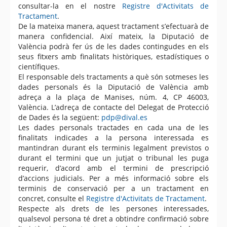
consultar-la en el nostre
Registre d'Activitats de
Tractament
.
De la mateixa manera, aquest tractament s’efectuarà de
manera confidencial. Així mateix, la Diputació de
València podrà fer ús de les dades contingudes en els
seus fitxers amb finalitats històriques, estadístiques o
científiques.
El responsable dels tractaments a què són sotmeses les
dades personals és la Diputació de València amb
adreça a la plaça de Manises, núm. 4, CP 46003,
València. L’adreça de contacte del Delegat de Protecció
de Dades és la següent:
pdp@dival.es
Les dades personals tractades en cada una de les
finalitats indicades a la persona interessada es
mantindran durant els terminis legalment previstos o
durant el termini que un jutjat o tribunal les puga
requerir, d’acord amb el termini de prescripció
d’accions judicials. Per a més informació sobre els
terminis de conservació per a un tractament en
concret, consulte el
Registre d'Activitats de Tractament
.
Respecte als drets de les persones interessades,
qualsevol persona té dret a obtindre confirmació sobre