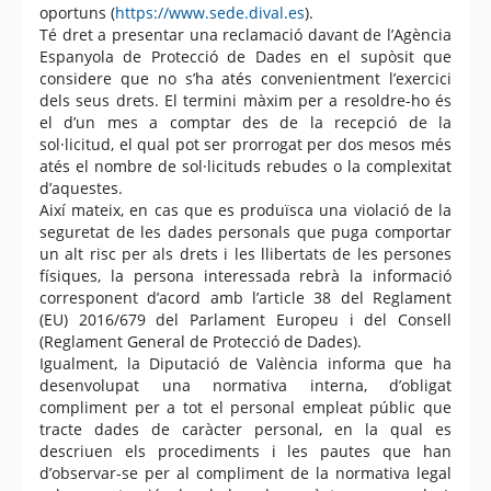
oportuns (
https://www.sede.dival.es
).
Té dret a presentar una reclamació davant de l’Agència
Espanyola de Protecció de Dades en el supòsit que
considere que no s’ha atés convenientment l’exercici
dels seus drets. El termini màxim per a resoldre-ho és
el d’un mes a comptar des de la recepció de la
sol·licitud, el qual pot ser prorrogat per dos mesos més
atés el nombre de sol·licituds rebudes o la complexitat
d’aquestes.
Així mateix, en cas que es produïsca una violació de la
seguretat de les dades personals que puga comportar
un alt risc per als drets i les llibertats de les persones
físiques, la persona interessada rebrà la informació
corresponent d’acord amb l’article 38 del Reglament
(EU) 2016/679 del Parlament Europeu i del Consell
(Reglament General de Protecció de Dades).
Igualment, la Diputació de València informa que ha
desenvolupat una normativa interna, d’obligat
compliment per a tot el personal empleat públic que
tracte dades de caràcter personal, en la qual es
descriuen els procediments i les pautes que han
d’observar-se per al compliment de la normativa legal