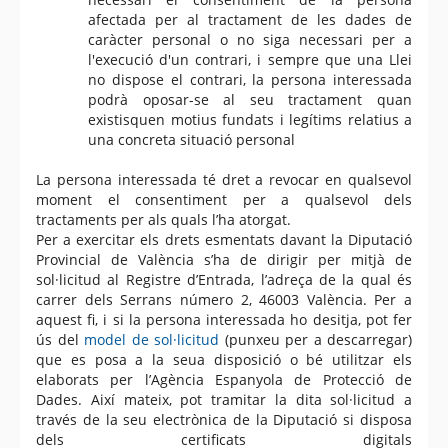
afectada per al tractament de les dades de
caràcter personal o no siga necessari per a
l'execució d'un contrari, i sempre que una Llei
no dispose el contrari, la persona interessada
podrà oposar-se al seu tractament quan
existisquen motius fundats i legítims relatius a
una concreta situació personal
La persona interessada té dret a revocar en qualsevol
moment el consentiment per a qualsevol dels
tractaments per als quals l’ha atorgat.
Per a exercitar els drets esmentats davant la Diputació
Provincial de València s’ha de dirigir per mitjà de
sol·licitud al Registre d’Entrada, l’adreça de la qual és
carrer dels Serrans número 2, 46003 València. Per a
aquest fi, i si la persona interessada ho desitja, pot fer
ús del
model de sol·licitud
(punxeu per a descarregar)
que es posa a la seua disposició o bé utilitzar els
elaborats per l’Agència Espanyola de Protecció de
Dades. Així mateix, pot tramitar la dita sol·licitud a
través de la seu electrònica de la Diputació si disposa
dels certificats digitals