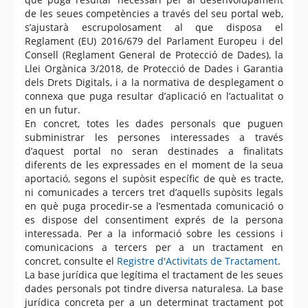
de les seues competències a través del seu portal web,
s’ajustarà escrupolosament al que disposa el
Reglament (EU) 2016/679 del Parlament Europeu i del
Consell (Reglament General de Protecció de Dades), la
Llei Orgànica 3/2018, de Protecció de Dades i Garantia
dels Drets Digitals, i a la normativa de desplegament o
connexa que puga resultar d’aplicació en l’actualitat o
en un futur.
En concret, totes les dades personals que puguen
subministrar les persones interessades a través
d’aquest portal no seran destinades a finalitats
diferents de les expressades en el moment de la seua
aportació, segons el supòsit específic de què es tracte,
ni comunicades a tercers tret d’aquells supòsits legals
en què puga procedir-se a l’esmentada comunicació o
es dispose del consentiment exprés de la persona
interessada. Per a la informació sobre les cessions i
comunicacions a tercers per a un tractament en
concret, consulte el
Registre d'Activitats de Tractament
.
La base jurídica que legítima el tractament de les seues
dades personals pot tindre diversa naturalesa. La base
jurídica concreta per a un determinat tractament pot