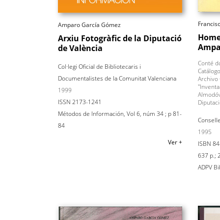
Francisc
Amparo García Gómez
Homen
Arxiu Fotogràfic de la Diputació
Ampa
de València
Conté do
Col·legi Oficial de Bibliotecaris i
Catálogo
Documentalistes de la Comunitat Valenciana
Archivo 
"Inventa
1999
Almodóv
ISSN 2173-1241
Diputaci
Métodos de Información, Vol 6, núm 34 ; p 81-
Conselle
84
1995
Ver +
ISBN 84
637 p.; 
ADPV Bib