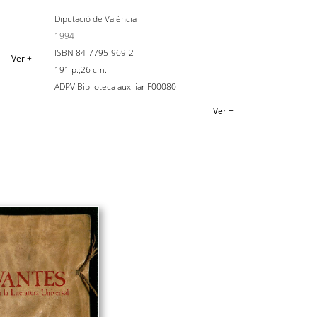
Diputació de València
1994
ISBN 84-7795-969-2
Ver +
191 p.;26 cm.
ADPV Biblioteca auxiliar F00080
Ver +