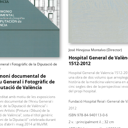
José Hinojosa Montalvo (Director)
Hospital General de Valèn
1512-2012
neral i Fotogràfic de la Diputació de
a
Hospital General de Valencia 1512-20
moni documental de
una obra de dos volums que arreplega
iu General i Fotogràfic de
història de la medicina valenciana en 
cinc segles des de la perspectiva i evo
putació de València
del propi hospital.
editat amb motiu de les exposicions
ni documental de l'Arxiu General i
Fundació Hospital Reial i General de V
ic de la Diputació de València" i
2012
i Artístic (Pintura i Dibuix) de la
ó de València", sota el títol genèric
ISBN 978-84-940113-0-6
ni de la Diputació" celebrada durant
2 v. : principalment il. ; 32 cm
s d'abril i maig 2014 al MuVIM.