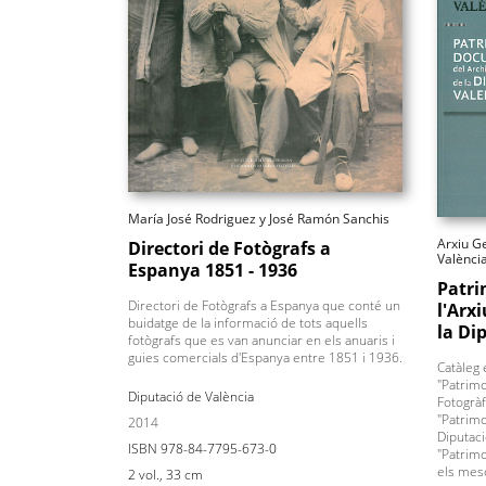
María José Rodriguez y José Ramón Sanchis
Arxiu Ge
Directori de Fotògrafs a
Valènci
Espanya 1851 - 1936
Patri
Directori de Fotògrafs a Espanya que conté un
l'Arx
buidatge de la informació de tots aquells
la Di
fotògrafs que es van anunciar en els anuaris i
guies comercials d'Espanya entre 1851 i 1936.
Catàleg 
"Patrimo
Diputació de València
Fotogràf
"Patrimon
2014
Diputaci
ISBN 978-84-7795-673-0
"Patrimo
els meso
2 vol., 33 cm