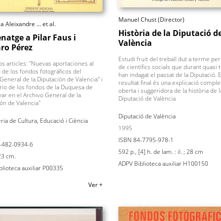
Manuel Chust (Director)
a Aleixandre ... et al.
Història de la Diputació d
atge a Pilar Faus i
València
ro Pérez
Estudi fruit del treball dut a terme pe
s articles: "Nuevas aportaciones al
de científics socials que durant quasi 
 de los fondos fotográficos del
han indagat el passat de la Diputació. E
General de la Diputación de Valencia" i
resultat final és una explicació comple
rio de los fondos de la Duquesa de
oberta i suggeridora de la història de l
ar en el Archivo General de la
Diputació de València
ón de Valencia"
Diputació de València
ria de Cultura, Educació i Ciència
1995
ISBN 84-7795-978-1
-482-0934-6
592 p., [4] h. de lam. : il. ; 28 cm
23 cm.
ADPV Biblioteca auxiliar H100150
lioteca auxiliar P00335
Ver +