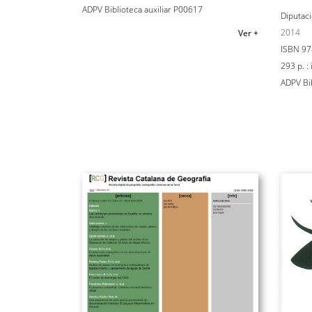
ADPV Biblioteca auxiliar P00617
Diputaci
2014
Ver +
ISBN 97
293 p. : 
ADPV Bib