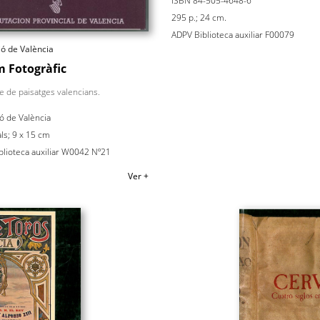
ISBN 84-505-4648-6
295 p.; 24 cm.
ADPV Biblioteca auxiliar F00079
ió de València
 Fotogràfic
e de paisatges valencians.
ó de València
ls; 9 x 15 cm
blioteca auxiliar W0042 Nº21
Ver +