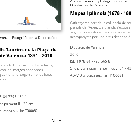
Archivo General y Fotográfico de la
Diputación de Valencia
Mapes i plànols (1678 - 188
Catàleg amb part de la col·lecció de m
plànols de l'Arxiu. Els plànols s'expos
seguint una ordenació cronològica i s
acompanyats per una breu descripció
neral i Fotogràfic de la Diputació de
a
Diputació de València
lls Taurins de la Plaça de
2010
de València 1831 - 2010
ISBN 978-84-7795-565-8
de cartells taurins en dos volums, el
516 p. : principalmente il. col. ; 31 x 
amb les imatges ordenades
icament i el segon amb les fitxes
ADPV Biblioteca auxiliar H100081
ives
8-84-7795-481-1
incipalment il. ; 32 cm
lioteca auxiliar T00060
Ver +