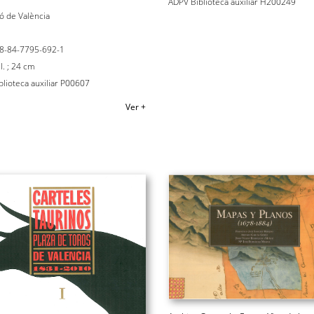
ADPV Biblioteca auxiliar H200249
ó de València
8-84-7795-692-1
il. ; 24 cm
lioteca auxiliar P00607
Ver +