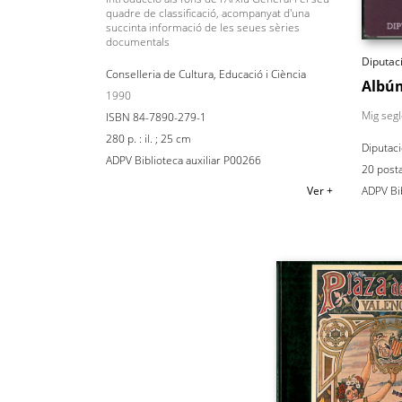
quadre de classificació, acompanyat d'una
succinta informació de les seues sèries
documentals
Diputac
Conselleria de Cultura, Educació i Ciència
Albúm
1990
Mig segl
ISBN 84-7890-279-1
280 p. : il. ; 25 cm
Diputaci
ADPV Biblioteca auxiliar P00266
20 posta
Ver +
ADPV Bi