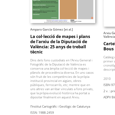
Amparo García Gómez [et al.]
Arxiu Ge
La col·lecció de mapes i plans
Valènci
de l'arxiu de la Diputació de
Carte
València: 25 anys de treball
Bous 
tècnic
Catàleg 
Dins dels fons custodiats en l'Arxiu General i
primer 
Fotogràfic de la Diputació de València es
cronològ
conserva una àmplia col·lecció de mapes i
descript
plànols de procedència diversa. En uns casos
són fruit de les competències de la pròpia
2010
institució provincial en aigües, obres
ISBN 97
públiques, ferrocarrils, etc; mentre que en
uns altres van arribar vinculats a fons privats,
2 v. : pr
que la pròpia evolució històrica ha portat a
ADPV Bib
dipositar finalment en aquest Arxiu.
l'Institut Cartogràfic i Geològic de Catalunya
ISSN: 1988-2459