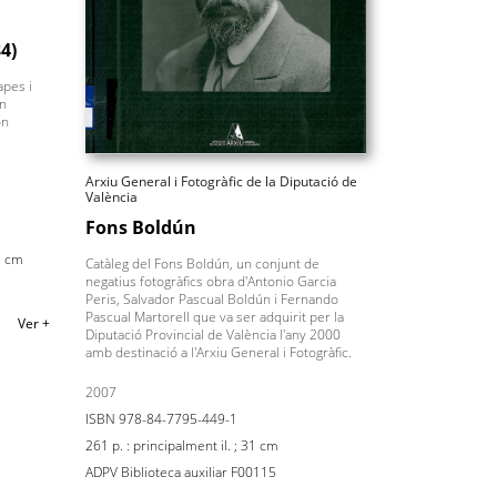
4)
apes i
en
ón
.
Arxiu General i Fotogràfic de la Diputació de
València
Fons Boldún
43 cm
Catàleg del Fons Boldún, un conjunt de
negatius fotogràfics obra d'Antonio Garcia
Peris, Salvador Pascual Boldún i Fernando
Pascual Martorell que va ser adquirit per la
Ver +
Diputació Provincial de València l'any 2000
amb destinació a l'Arxiu General i Fotogràfic.
2007
ISBN 978-84-7795-449-1
261 p. : principalment il. ; 31 cm
ADPV Biblioteca auxiliar F00115