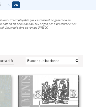
ES
VA
i únic i irreemplaçable que es transmet de generació en
onats en els arxius des del seu origen per a preservar el seu
aració Universal sobre els Arxius UNESCO
putació