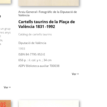
Arxiu General i Fotogràfic de la Diputació de
València
e
Cartells taurins de la Plaça de
València 1831 -1992
r un grup
tres anys
Catàleg de cartells taurins
l
ta,
Diputació de València
a
1993
ISBN 84-7795-953-E
656 p. : il. col. y n. ; 34 cm
ADPV Biblioteca auxiliar T00038
Ver +
Ver +