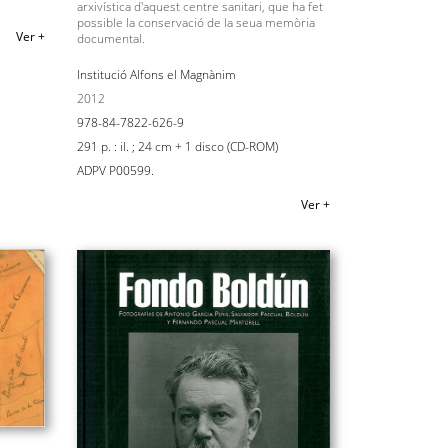
arxivística d'aquest centre sanitari, que ha fet
possible la conservació de la seua memòria
Ver +
documental.
Institució Alfons el Magnànim
2012
978-84-7822-626-9
291 p. : il. ; 24 cm + 1 disco (CD-ROM)
ADPV P00599.
Ver +