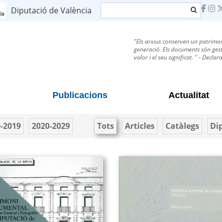
Cerca
Diputació de València
"Els arxius conserven un patrimon
generació. Els documents són gesti
valor i el seu significat. " - Decl
Publicacions
Actualitat
-2019
2020-2029
Tots
Articles
Catàlegs
Di