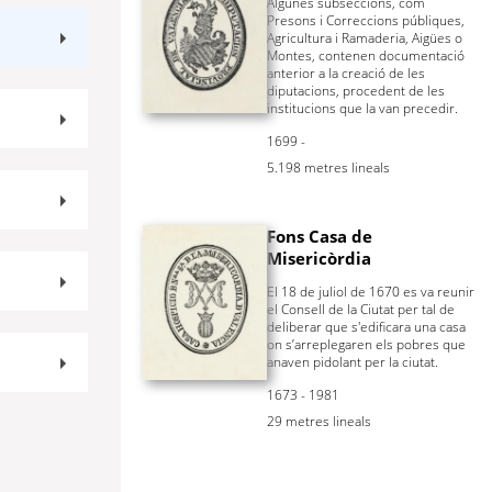
Algunes subseccions, com
Presons i Correccions públiques,
Agricultura i Ramaderia, Aigües o
Montes, contenen documentació
anterior a la creació de les
diputacions, procedent de les
institucions que la van precedir.
1699 -
5.198 metres lineals
Fons Casa de
Misericòrdia
El 18 de juliol de 1670 es va reunir
el Consell de la Ciutat per tal de
deliberar que s'edificara una casa
on s’arreplegaren els pobres que
anaven pidolant per la ciutat.
1673 - 1981
29 metres lineals