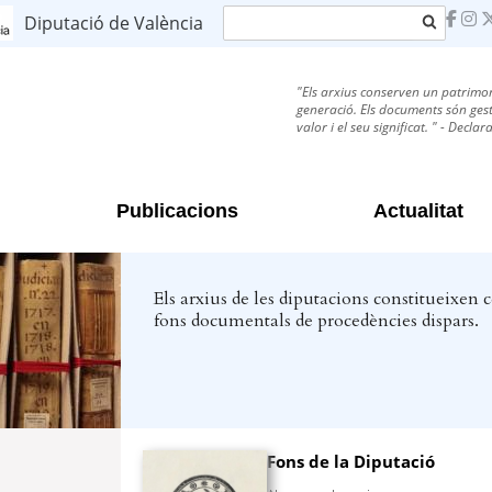
Cerca
Diputació de València
"Els arxius conserven un patrimon
generació. Els documents són gesti
valor i el seu significat. " - Decl
Publicacions
Actualitat
Els arxius de les diputacions constitueixen 
fons documentals de procedències dispars.
Fons de la Diputació