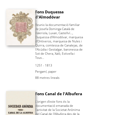
Fons Duquessa
d'Almodóvar
Reunix la documentació familiar
de Josefa Dominga Catalá de
Valeriola, Luxan, Castellví...,
Duquessa d'Almodóvar, marquesa
d'Ontiveros, marquesa de Nules i
Quirra, comtessa de Canalejas, de
l'Alcúdia i Gestalgar, baronessa de
Sot de Chera, Xaló, Estivella i
Tous...
1251 - 1813
Pergamí, paper
88 metres lineals
Fons Canal de l'Albufera
L'origen d'este fons és la
documentació emanada de
l'activitat de la Societat Anònima
del Canal de l'Albufera des de la