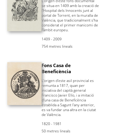
L'origen d'este fons documental
se situa en 1409 amb la creació de
l'Hospital dels Innocents junt al
portal de Torrent, en la muralla de
València, que tradicionalment s'ha
considerat el primer manicomi de
l'àmbit europeu.
1409 - 2009
754 metres lineals
Fons Casa de
Beneficència
L'origen d'este asil provincial es
remunta a 1817, quan per
iniciativa del capità general
Francisco Javier Elío, i a imitació
d'una casa de Beneficència
establida a Sagunt l'any anterior,
es va fundar una altra en la ciutat
de València.
1820 - 1981
50 metres lineals