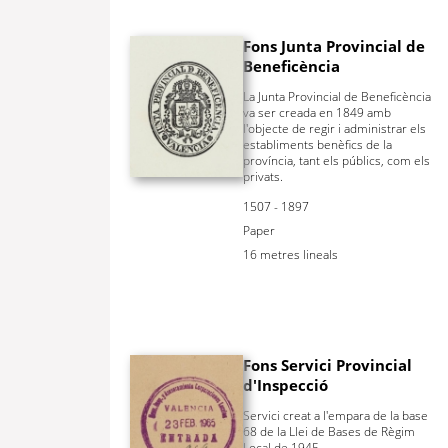
Fons Junta Provincial de
Beneficència
La Junta Provincial de Beneficència
va ser creada en 1849 amb
l'objecte de regir i administrar els
establiments benèfics de la
província, tant els públics, com els
privats.
1507 - 1897
Paper
16 metres lineals
Fons Servici Provincial
d'Inspecció
Servici creat a l'empara de la base
68 de la Llei de Bases de Règim
Local de 1945