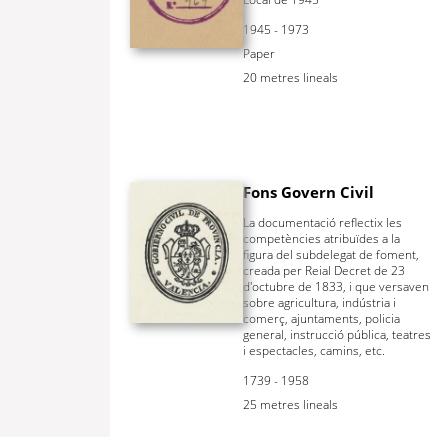
1945 - 1973
Paper
20 metres lineals
Fons Govern Civil
La documentació reflectix les
competències atribuïdes a la
figura del subdelegat de foment,
creada per Reial Decret de 23
d'octubre de 1833, i que versaven
sobre agricultura, indústria i
comerç, ajuntaments, policia
general, instrucció pública, teatres
i espectacles, camins, etc.
1739 - 1958
25 metres lineals