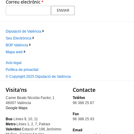
Correu electrònic
Diputació de València
Seu Electrònica
PIE
BOP València
PRINCIPAL
Mapa web
Avís legal
Política de privacitat
PIE
© Copyright 2025 Diputació de València
SECUNDARIO
Visita'ns
Contacte
Carrer Beato Nicolás Factor, 1
Telèfon
46007 València
96 388 25 87
Google Maps
Fax
Bus
Línies 9, 10, 11
96 388 25 93
Metro
Línies 1, 2, 7, Patraix
Valenbisi
Estació nº 196
Jerónimo
Email