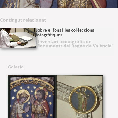
Contingut relacionat
Sobre el fons i les col·leccions
fotogràfiques
"Inventari Iconogràfic de
Monuments del Regne de València"
Galería