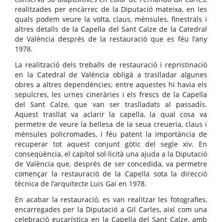
realitzades per encàrrec de la Diputació mateixa, en les
quals podem veure la volta, claus, mènsules, finestrals i
altres detalls de la Capella del Sant Calze de la Catedral
de València després de la restauració que es féu l’any
1978.
La realització dels treballs de restauració i repristinació
en la Catedral de València obligà a traslladar algunes
obres a altres dependències; entre aquestes hi havia els
sepulcres, les urnes cineràries i els frescs de la Capella
del Sant Calze, que van ser traslladats al passadís.
Aquest trasllat va aclarir la capella, la qual cosa va
permetre de veure la bellesa de la seua creueria, claus i
mènsules policromades, i féu patent la importància de
recuperar tot aquest conjunt gòtic del segle xiv. En
conseqüència, el capítol sol·licità una ajuda a la Diputació
de València que, després de ser concedida, va permetre
començar la restauració de la Capella sota la direcció
tècnica de l’arquitecte Luis Gai en 1978.
En acabar la restauració, es van realitzar les fotografies,
encarregades per la Diputació a Gil Carles, així com una
celebració eucarística en la Capella del Sant Calze, amb