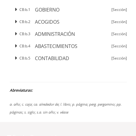
GOBIERNO
CB:b.1
[Sección]
ACOGIDOS
CB:b.2
[Sección]
ADMINISTRACIÓN
CB:b.3
[Sección]
ABASTECIMIENTOS
CB:b.4
[Sección]
CONTABILIDAD
CB:b.5
[Sección]
Abreviaturas:
a. año; c. caja; ca. alrededor de; l. libro; p. página; perg. pergamino; pp.
páginas; s. siglo; s.a. sin año; v. véase