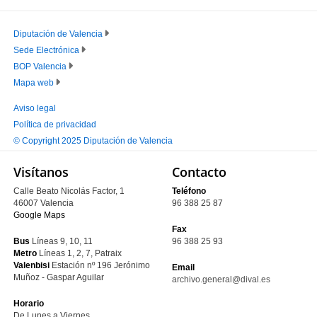
Diputación de Valencia
Sede Electrónica
PIE
BOP Valencia
PRINCIPAL
Mapa web
Aviso legal
Política de privacidad
PIE
© Copyright 2025 Diputación de Valencia
SECUNDARIO
Visítanos
Contacto
Calle Beato Nicolás Factor, 1
Teléfono
46007 Valencia
96 388 25 87
Google Maps
Fax
Bus
Líneas 9, 10, 11
96 388 25 93
Metro
Líneas 1, 2, 7, Patraix
Valenbisi
Estación nº 196
Jerónimo
Email
Muñoz - Gaspar Aguilar
archivo.general@dival.es
Horario
De Lunes a Viernes