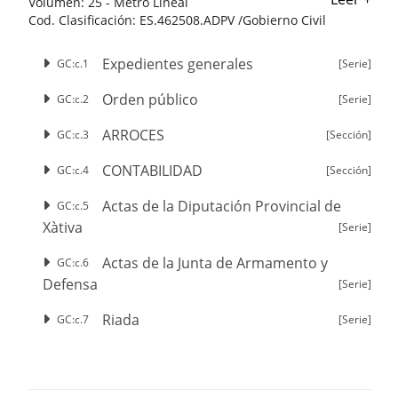
Volumen:
25 - Metro Lineal
Cod. Clasificación:
ES.462508.ADPV /Gobierno Civil
Expedientes generales
GC:c.1
[Serie]
Orden público
GC:c.2
[Serie]
ARROCES
GC:c.3
[Sección]
CONTABILIDAD
GC:c.4
[Sección]
Actas de la Diputación Provincial de
GC:c.5
Xàtiva
[Serie]
Actas de la Junta de Armamento y
GC:c.6
Defensa
[Serie]
Riada
GC:c.7
[Serie]