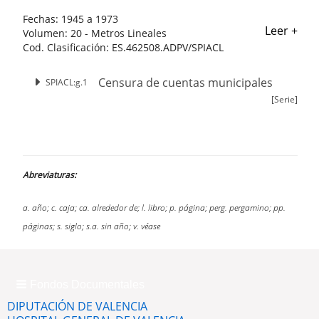
Fechas:
1945 a 1973
Leer +
Volumen:
20 - Metros Lineales
Cod. Clasificación:
ES.462508.ADPV/SPIACL
Censura de cuentas municipales
SPIACL:g.1
[Serie]
Abreviaturas:
a. año; c. caja; ca. alrededor de; l. libro; p. página; perg. pergamino; pp.
páginas; s. siglo; s.a. sin año; v. véase
Fondos Documentales
DIPUTACIÓN DE VALENCIA