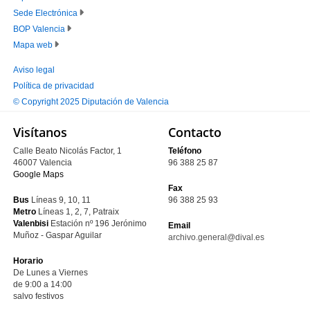
Sede Electrónica
PIE
BOP Valencia
PRINCIPAL
Mapa web
Aviso legal
Política de privacidad
PIE
© Copyright 2025 Diputación de Valencia
SECUNDARIO
Visítanos
Contacto
Calle Beato Nicolás Factor, 1
Teléfono
46007 Valencia
96 388 25 87
Google Maps
Fax
Bus
Líneas 9, 10, 11
96 388 25 93
Metro
Líneas 1, 2, 7, Patraix
Valenbisi
Estación nº 196
Jerónimo
Email
Muñoz - Gaspar Aguilar
archivo.general@dival.es
Horario
De Lunes a Viernes
de 9:00 a 14:00
salvo festivos