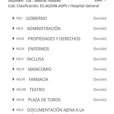
Volumen:
754 - Metros lineales
Cod. Clasificación:
ES.462508.ADPV / Hospital General
GOBIERNO
HG.I
[Sección]
ADMINISTRACIÓN
HG.II
[Sección]
PROPIEDADES Y DERECHOS
HG.III
[Sección]
ENFERMOS
HG.IV
[Sección]
INCLUSA
HG.V
[Sección]
MANICOMIO
HG.VI
[Sección]
FARMACIA
HG.VII
[Sección]
TEATRO
HG.VIII
[Sección]
PLAZA DE TOROS
HG.IX
[Sección]
DOCUMENTACIÓN AJENA A LA
HG.X