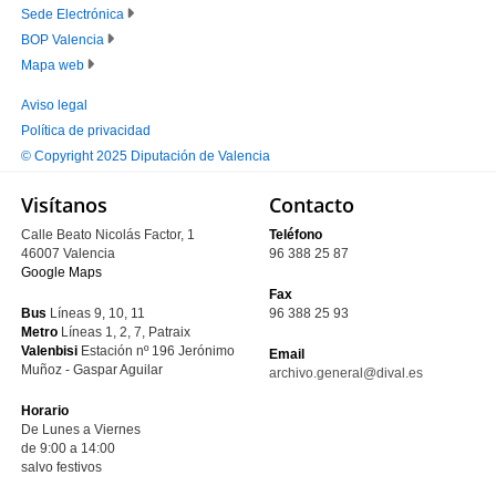
Sede Electrónica
PIE
BOP Valencia
PRINCIPAL
Mapa web
Aviso legal
Política de privacidad
PIE
© Copyright 2025 Diputación de Valencia
SECUNDARIO
Visítanos
Contacto
Calle Beato Nicolás Factor, 1
Teléfono
46007 Valencia
96 388 25 87
Google Maps
Fax
Bus
Líneas 9, 10, 11
96 388 25 93
Metro
Líneas 1, 2, 7, Patraix
Valenbisi
Estación nº 196
Jerónimo
Email
Muñoz - Gaspar Aguilar
archivo.general@dival.es
Horario
De Lunes a Viernes
de 9:00 a 14:00
salvo festivos