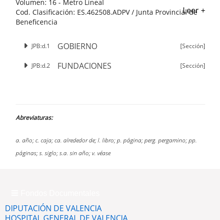
Volumen:
16 - Metro Lineal
Leer +
Cod. Clasificación:
ES.462508.ADPV / Junta Provincial de
Beneficencia
GOBIERNO
JPB:d.1
[Sección]
FUNDACIONES
JPB:d.2
[Sección]
Abreviaturas:
a. año; c. caja; ca. alrededor de; l. libro; p. página; perg. pergamino; pp.
páginas; s. siglo; s.a. sin año; v. véase
Fondos Documentales
DIPUTACIÓN DE VALENCIA
HOSPITAL GENERAL DE VALENCIA