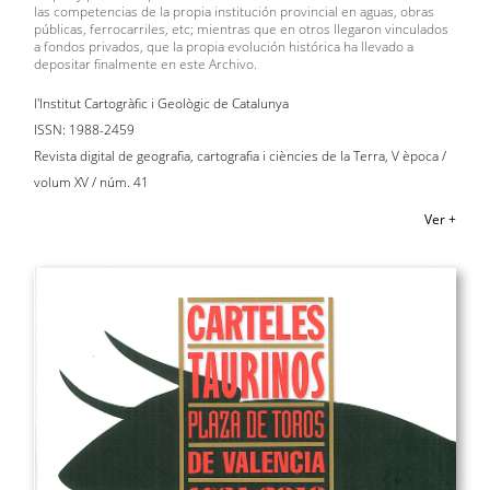
las competencias de la propia institución provincial en aguas, obras
públicas, ferrocarriles, etc; mientras que en otros llegaron vinculados
a fondos privados, que la propia evolución histórica ha llevado a
depositar finalmente en este Archivo.
l'Institut Cartogràfic i Geològic de Catalunya
ISSN: 1988-2459
Revista digital de geografia, cartografia i ciències de la Terra, V època /
volum XV / núm. 41
Ver +