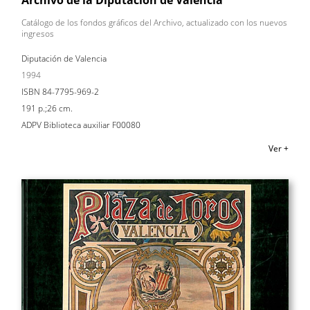
Catálogo de los fondos gráficos del Archivo, actualizado con los nuevos
ingresos
Diputación de Valencia
1994
ISBN 84-7795-969-2
191 p.;26 cm.
ADPV Biblioteca auxiliar F00080
Ver +